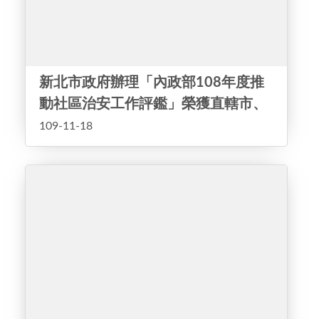
新北市政府辦理「內政部108年度推
動社區治安工作評鑑」榮獲直轄市、
縣（市）政府部分「特優」單位暨輔
109-11-18
導績優治安社區成績卓著