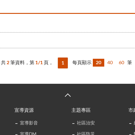
共
2
筆資料，第
1/1
頁，
每頁顯示
20
40
60
筆
1
宣導資源
主題專區
市
宣導影音
社區治安
宣導DM
社區防災