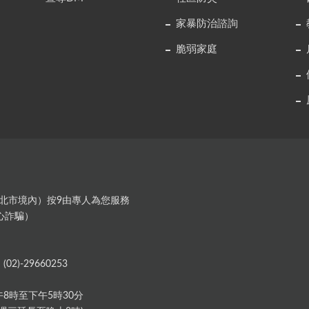
家暴防治諮詢
脆弱家庭
99（新北市境內）按9由專人為您服務
心詐騙）
02)-29660253
8時至下午5時30分